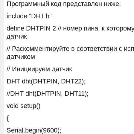
Программный код представлен ниже:
include “DHT.h”
define DHTPIN 2 // номер пина, к которо
датчик
// Раскомментируйте в соответствии с и
датчиком
// Инициируем датчик
DHT dht(DHTPIN, DHT22);
//DHT dht(DHTPIN, DHT11);
void setup()
{
Serial.begin(9600);