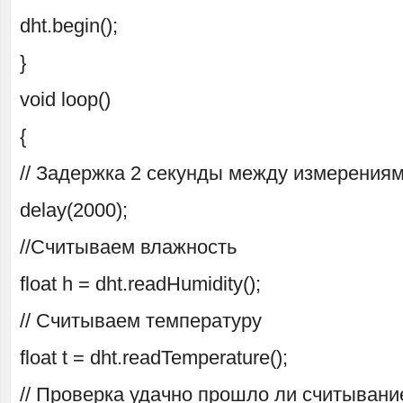
dht.begin();
}
void loop()
{
// Задержка 2 секунды между измерения
delay(2000);
//Считываем влажность
float h = dht.readHumidity();
// Считываем температуру
float t = dht.readTemperature();
// Проверка удачно прошло ли считывани