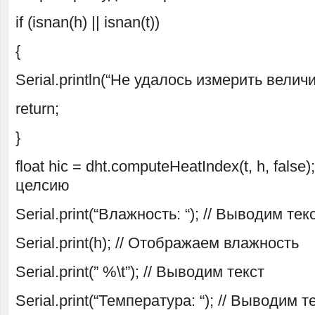
if (isnan(h) || isnan(t))
{
Serial.println(“Не удалось измерить величи
return;
}
float hic = dht.computeHeatIndex(t, h, false
целсию
Serial.print(“Влажность: “); // Выводим тек
Serial.print(h); // Отображаем влажность
Serial.print(” %\t”); // Выводим текст
Serial.print(“Температура: “); // Выводим т