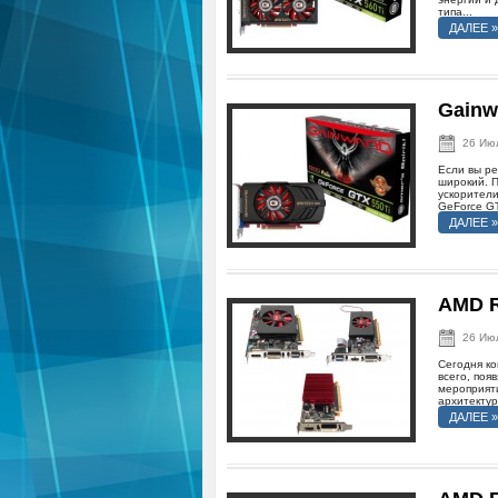
типа...
ДАЛЕЕ »
Gainw
26 Ию
Если вы ре
широкий. 
ускорители
GeForce GT
ДАЛЕЕ »
AMD R
26 Ию
Сегодня к
всего, поя
мероприяти
архитектур
ДАЛЕЕ »