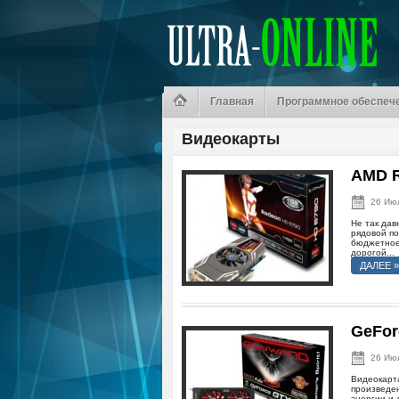
Главная
Программное обеспеч
Видеокарты
AMD R
26 Ию
Не так дав
рядовой по
бюджетное 
дорогой...
ДАЛЕЕ »
GeFor
26 Ию
Видеокарта
произведе
энергии и 