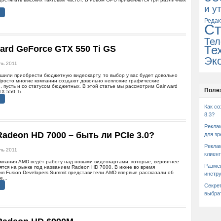
и у
Редак
Ст
Тел
ard GeForce GTX 550 Ti GS
Те
Эк
ль 2011
шили приобрести бюджетную видеокарту, то выбор у вас будет довольно
Просто многие компании создают довольно неплохие графические
, пусть и со статусом бюджетных. В этой статье мы рассмотрим Gainward
Поле
X 550 Ti...
Как со
8.3?
Рекла
adeon HD 7000 – быть ли PCIe 3.0?
для зр
Рекла
ль 2011
клиент
омпания AMD ведёт работу над новыми видеокартами, которые, вероятнее
Разме
вятся на рынке под названием Radeon HD 7000. В июне во время
я Fusion Developers Summit представители AMD впервые рассказали об
инстр
е...
Секре
выбра