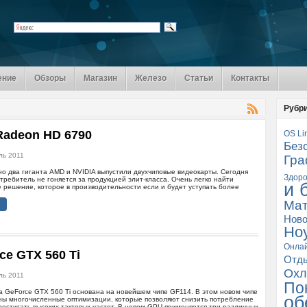
ение
Обзоры
Магазин
Железо
Статьи
Контакты
Рубр
adeon HD 6790
OS Li
Без
ль 2011
Гра
но два гиганта AMD и NVIDIA выпустили двухчиповые видеокарты. Сегодня
Здоро
требитель не гоняется за продукцией элит-класса. Очень легко найти
и 
решение, которое в производительности если и будет уступать более
Мат
Ново
Но
Онла
ce GTX 560 Ti
Отд
Охл
ль 2011
По
 GeForce GTX 560 Ti основана на новейшем чипе GF114. В этом новом чипе
об
ны многочисленные оптимизации, которые позволяют снизить потребление
достигать высоких тактовых частот. В новом GPU применяется три различных