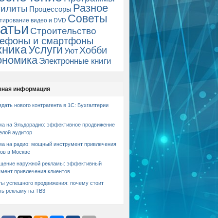
Разное
тилиты
Процессоры
Советы
тирование видео и DVD
атьи
Строительство
ефоны и смартфоны
хника
Услуги
Хобби
Уют
ономика
Электронные книги
зная информация
здать нового контрагента в 1С: Бухгалтерии
ма на Эльдорадио: эффективное продвижение
елой аудитор
ма на радио: мощный инструмент привлечения
ов в Москве
щение наружной рекламы: эффективный
умент привлечения клиентов
ты успешного продвижения: почему стоит
ть рекламу на ТВ3