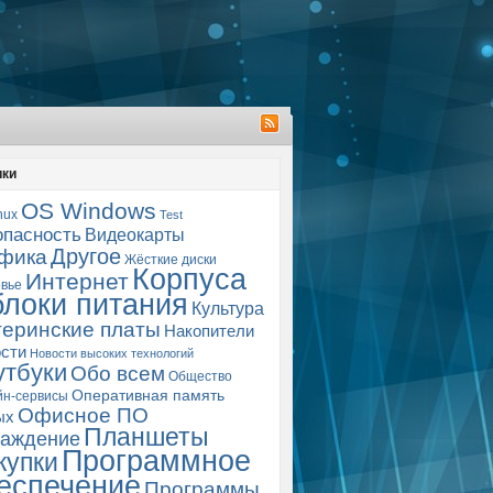
ики
OS Windows
nux
Test
опасность
Видеокарты
Другое
фика
Жёсткие диски
Корпуса
Интернет
вье
блоки питания
Культура
еринские платы
Накопители
сти
Новости высоких технологий
утбуки
Обо всем
Общество
Оперативная память
йн-сервисы
Офисное ПО
ых
Планшеты
аждение
Программное
купки
еспечение
Программы