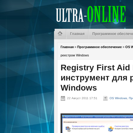
Главная
Программное обеспеч
Главная
»
Программное обеспечение
»
OS 
реестром Windows
Registry First Aid
инструмент для 
Windows
22 Август 2011 17:51
OS Windows
,
Пр