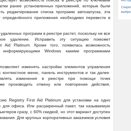
ществует возможность поиска в реестре по ключевым
инстр
татки ранее установленных приложений, которые были
Секре
ть редактирование списка программ автозапуска, эта
выбра
ку определённого приложения необходимо перевести в
удаленных программ в реестре растет, поскольку не все
тное удаление. Исправить эту ситуацию поможет
st Aid Platinum. Кроме того, появилась возможность
а, информирующими Windows какими программами
.
озволяет изменять настройки элементов управления
как контекстное меню, панель инструментов и так далее.
ыявлять изменения в реестре при помощи точек
кже производить отмену или повторение действия,
ю Registry First Aid Platinum для установки на одно
 и для офиса. Или расширенный пакет, так называемую
ютеров сразу, с 60% скидкой, но этот вариант доступен
зования. Для крупных корпоративных заказчиков условия