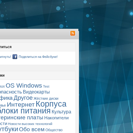
литься
итнуть!
Поделиться на Фейсбуке!
ики
OS Windows
nux
Test
опасность
Видеокарты
Другое
фика
Жёсткие диски
Корпуса
Интернет
вье
блоки питания
Культура
еринские платы
Накопители
сти
Новости высоких технологий
утбуки
Обо всем
Общество