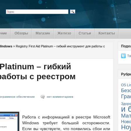
ение
Обзоры
Магазин
Железо
Статьи
Контакты
Поде
Windows
»
Registry First Aid Platinum – гибкий инструмент для работы с
Тв
 Platinum – гибкий
работы с реестром
Рубр
OS Li
Без
Гра
ограммное обеспечение
нет комментариев
Здоро
и 
Мат
Работа с информацией в реестре Microsoft
Ново
Windows требует большой осторожности.
Но
Если вы чувствуете, что появились сбои или