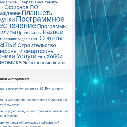
Оперативная память
йн-сервисы
Офисное ПО
ых
Планшеты
аждение
Программное
купки
еспечение
Программы
Разное
тилиты
Процессоры
Советы
тирование видео и DVD
атьи
Строительство
ефоны и смартфоны
хника
Услуги
Хобби
Уют
ономика
Электронные книги
зная информация
здать нового контрагента в 1С: Бухгалтерии
ма на Эльдорадио: эффективное продвижение
елой аудитор
ма на радио: мощный инструмент привлечения
ов в Москве
щение наружной рекламы: эффективный