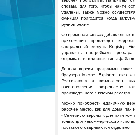
версией программы. Например, су
словам, для того, чтобы найти ос
удалены. Также можно осуществля
функция пригодится, когда загруз
ручной режим.
Со временем список добавленных и 
приложения производят коррек
специальный модуль Registry Fir
управлять настройками реестр
открывать те или иные типы файлов
Данная версии программы также п
браузера Internet Explorer, таких 
Реализована и возможность в
восстановления, разрешается та
произведенного с ключом реестра.
Можно приобрести единичную верси
рабочее место, как для дома, так
«Семейную версию», для пяти компь
только для некоммерческого исполь
поставки оговариваются отдельно.