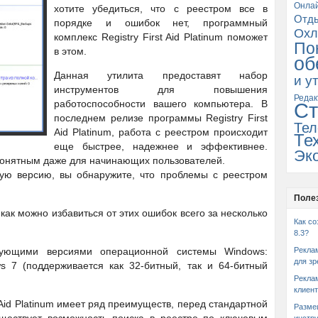
Онла
хотите убедиться, что с реестром все в
Отд
порядке и ошибок нет, программный
Охл
комплекс Registry First Aid Platinum поможет
По
в этом.
об
Данная утилита предоставят набор
и у
инструментов для повышения
Редак
работоспособности вашего компьютера. В
Ст
последнем релизе программы Registry First
Тел
Aid Platinum, работа с реестром происходит
Те
еще быстрее, надежнее и эффективнее.
Эк
онятным даже для начинающих пользователей.
ную версию, вы обнаружите, что проблемы с реестром
Поле
, как можно избавиться от этих ошибок всего за несколько
Как со
8.3?
ующими версиями операционной системы Windows:
Рекла
для зр
ws 7 (поддерживается как 32-битный, так и 64-битный
Рекла
клиент
 Aid Platinum имеет ряд преимуществ, перед стандартной
Разме