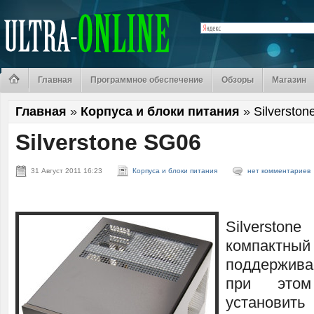
Главная
Программное обеспечение
Обзоры
Магазин
Главная
»
Корпуса и блоки питания
»
Silversto
Silverstone SG06
31 Август 2011 16:23
Корпуса и блоки питания
нет комментариев
Silvers
компактный
поддержив
при это
установ