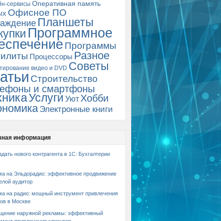
Оперативная память
йн-сервисы
Офисное ПО
ых
Планшеты
аждение
Программное
купки
еспечение
Программы
Разное
тилиты
Процессоры
Советы
тирование видео и DVD
атьи
Строительство
ефоны и смартфоны
хника
Услуги
Хобби
Уют
ономика
Электронные книги
зная информация
здать нового контрагента в 1С: Бухгалтерии
ма на Эльдорадио: эффективное продвижение
елой аудитор
ма на радио: мощный инструмент привлечения
ов в Москве
щение наружной рекламы: эффективный