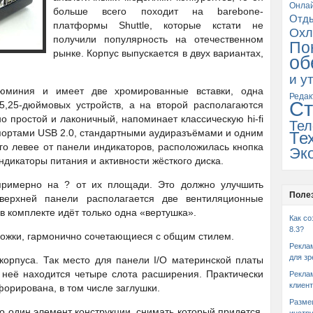
Онла
больше всего походит на barebone-
Отд
платформы Shuttle, которые кстати не
Охл
получили популярность на отечественном
По
рынке. Корпус выпускается в двух вариантах,
об
и у
юминия и имеет две хромированные вставки, одна
Редак
Ст
 5,25-дюймовых устройств, а на второй располагаются
о простой и лаконичный, напоминает классическую hi-fi
Тел
портами USB 2.0, стандартными аудиразъёмами и одним
Те
ого левее от панели индикаторов, расположилась кнопка
Эк
ндикаторы питания и активности жёсткого диска.
римерно на ? от их площади. Это должно улучшить
Поле
верхней панели располагается две вентиляционные
в комплекте идёт только одна «вертушка».
Как со
8.3?
 ножки, гармонично сочетающиеся с общим стилем.
Рекла
для зр
корпуса. Так место для панели I/O материнской платы
 неё находится четыре слота расширения. Практически
Рекла
клиент
орирована, в том числе заглушки.
Разме
о один элемент конструкции, снимать который придется,