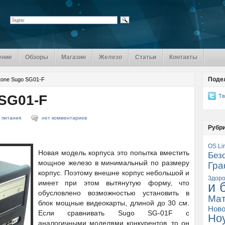
ение
Обзоры
Магазин
Железо
Статьи
Контакты
Поде
stone Sugo SG01-F
 SG01-F
Тв
 питания
нет комментариев
Рубр
OS Li
Новая модель корпуса это попытка вместить
Без
мощное железо в минимальный по размеру
Гра
корпус. Поэтому внешне корпус небольшой и
Здоро
имеет при этом вытянутую форму, что
и 
обусловлено возможностью установить в
Мат
блок мощные видеокарты, длиной до 30 см.
Ново
Если сравнивать Sugo SG-01F с
Но
аналогичными моделями конкурентов, то он