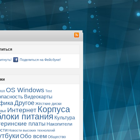
литься
итнуть!
Поделиться на Фейсбуке!
ики
OS Windows
nux
Test
опасность
Видеокарты
Другое
фика
Жёсткие диски
Корпуса
Интернет
вье
блоки питания
Культура
еринские платы
Накопители
сти
Новости высоких технологий
утбуки
Обо всем
Общество