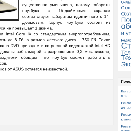
Онла
существенно уменьшена, потому габариты
Отд
ноутбука с 15-дюймовым экранам
Охл
соответствуют габаритам идентичного с 14-
По
дюймовым. Корпус ноутбука состоит из
об
уса не превышает 1 дюйма.
и у
и Intel Core iX со стандартным энергопотреблением,
ть до 8 Гб, а размер жёсткого диска – 750 Гб. Также
Редак
Ст
вана DVD-приводом и встроенной видеокартой Intel HD
удованы веб-камерой с разрешением 0,3 мегапикселя,
Тел
Те
зводители обещают, что ноутбук сможет работать в
Эк
сов.
ков от ASUS остаётся неизвестной.
Поле
Как со
8.3?
Рекла
для зр
Рекла
клиент
Разме