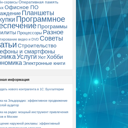
Оперативная память
йн-сервисы
Офисное ПО
ых
Планшеты
аждение
Программное
купки
еспечение
Программы
Разное
тилиты
Процессоры
Советы
тирование видео и DVD
атьи
Строительство
ефоны и смартфоны
хника
Услуги
Хобби
Уют
ономика
Электронные книги
зная информация
здать нового контрагента в 1С: Бухгалтерии
ма на Эльдорадио: эффективное продвижение
елой аудитор
ма на радио: мощный инструмент привлечения
ов в Москве
щение наружной рекламы: эффективный