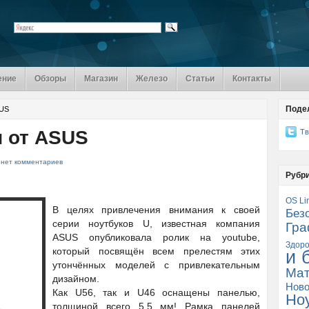
ение
Обзоры
Магазин
Железо
Статьи
Контакты
Поде
SUS
и от ASUS
Тв
нет комментариев
Рубр
OS Li
В целях привлечения внимания к своей
Без
серии ноутбуков U, известная компания
Гра
ASUS опубликовала ролик на youtube,
Здоро
который посвящён всем прелестям этих
и 
утончённых моделей с привлекательным
Мат
дизайном.
Ново
Как U56, так и U46 оснащены панелью,
Но
толщиной всего 5,5 мм! Рамка панелей