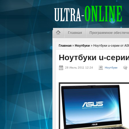
Главная
Программное обеспеч
Главная
»
Ноутбуки
»
Ноутбуки u-серии от A
Ноутбуки u-сери
28 Июль 2011 12:24
Ноутбуки