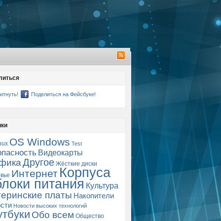
литься
итнуть!
Поделиться на Фейсбуке!
ики
OS Windows
nux
Test
опасность
Видеокарты
Другое
фика
Жёсткие диски
Корпуса
Интернет
вье
блоки питания
Культура
еринские платы
Накопители
сти
Новости высоких технологий
утбуки
Обо всем
Общество