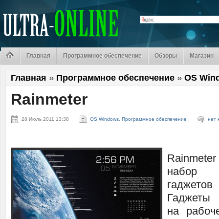
Главная
Программное обеспечение
Обзоры
Магазин
Главная
»
Программное обеспечение
»
OS Win
Rainmeter
28 Июль 2011 13:38
OS Windows
,
Программное обеспечение
нет 
Rainmete
набор р
гаджето
Гаджеты 
на рабоч