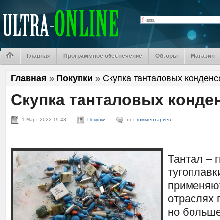
Главная
Программное обеспечение
Обзоры
Магазин
Главная
»
Покупки
»
Скупка танталовых конденс
Скупка танталовых конде
1 Март 2022 19:43
Покупки
нет комментариев
Тантал – 
тугоплавк
применяют
отраслях
но больше