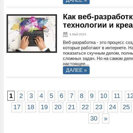
ДАЛЕЕ »
Как веб-разработ
технологии и кре
4 Май 2023
Веб-разработка - это процесс со
которые работают в интернете. Н
показаться скучным делом, полн
сложных задач. Но на самом деле
настоящее...
ДАЛЕЕ »
1
2
3
4
5
6
7
8
9
10
11
1
17
18
19
20
21
22
23
24
25
30
»