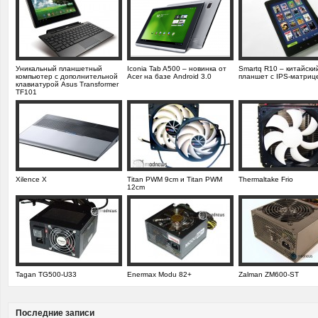
Уникальный планшетный
Iconia Tab A500 – новинка от
Smartq R10 – китайски
компьютер с дополнительной
Acer на базе Android 3.0
планшет с IPS-матриц
клавиатурой Asus Transformer
TF101
Xilence X
Titan PWM 9cm и Titan PWM
Thermaltake Frio
12cm
Tagan TG500-U33
Enermax Modu 82+
Zalman ZM600-ST
Последние записи