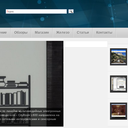
ение
Обзоры
Магазин
Железо
Статьи
Контакты
ям по линейке мультимедийных электронных
изводителя – CityBook L600 направлена на
но сетевыми интерфейсами и сенсорным