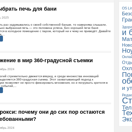
ыбрать печь для бани
OS Li
Без
ь 2025
Гра
ть раз задумывались о своей собственной баньке, то наверняка слышали,
Здоро
ьно выбранная печь — это половина успеха. Без хорошей печи баня
и 
ся в холодное помещение с паром, который ни к чему не приведёт. Давайте
,...
Мат
Ново
Но
Онла
жение в мир 360-градусной съемки
Отд
Охл
тябрь 2024
По
логий стремительно движется вперед, и среди множества инноваций
об
ыделяется 360-градусная съемка. Этот захватывающий подход к
ии позволяет не просто фиксировать мгновения, но и погружать зрителя в
 событий,...
и у
Редак
Ст
Тел
прокси: почему они до сих пор остаются
Те
Эк
ребованными?
тябрь 2024