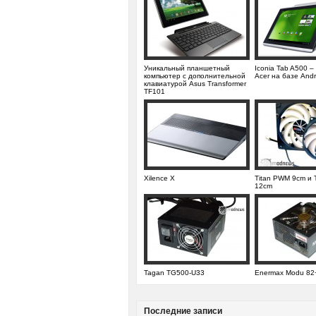
Уникальный планшетный
Iconia Tab A500 –
компьютер с дополнительной
Acer на базе Andr
клавиатурой Asus Transformer
TF101
Xilence X
Titan PWM 9cm и 
12cm
Tagan TG500-U33
Enermax Modu 82
Последние записи