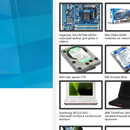
Gigabyte GA-H67MA-UD2H –
MSI Z68A-GD80 –
хороший выбор для дома и
новинка на чипсе
офиса
Жёсткие диски 2Тб
WD Scorpio Blue
Samsung NF110-A01 –
IBM ThinkPad 34
обычный нетбук в необычном
занимательный вз
корпусе
прошлое