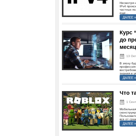
Несмотря н
IPv4 прок
частных по
еще...
ДАЛЕЕ »
Курс 
до пр
меся
13 Ок
В эпоху бу
профессия
востребов
знания и у
ДАЛЕЕ »
Что т
1 Сен
Мобильная
сконструи
Пользовате
все от сра
ДАЛЕЕ »