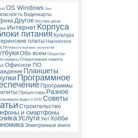
OS Windows
nux
Test
опасность
Видеокарты
Другое
фика
Жёсткие диски
Корпуса
Интернет
вье
блоки питания
Культура
еринские платы
Накопители
сти
Новости высоких технологий
утбуки
Обо всем
Общество
Оперативная память
йн-сервисы
Офисное ПО
ых
Планшеты
аждение
Программное
купки
еспечение
Программы
Разное
тилиты
Процессоры
Советы
тирование видео и DVD
атьи
Строительство
ефоны и смартфоны
хника
Услуги
Хобби
Уют
ономика
Электронные книги