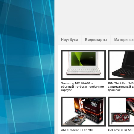
Ноутбуки
Видеокарты
Материнск
Samsung NF110-A01 –
IBM ThinkPad 34
обычный нетбук в необычном
занимательный вз
корпусе
прошлое
AMD Radeon HD 6790
GeForce GTX 560 