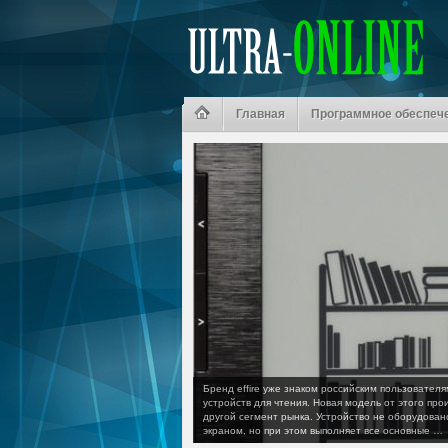
Главная
Программное обеспеч
Бренд effire уже знаком российским пользовател
устройств для чтения. Новая модель от этого про
другой сегмент рынка. Устройство не оборудова
экраном, но при этом выполняет все основные …