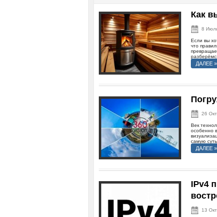
Как в
8 Июл
Если вы хо
что правил
превращает
разберёмся
ДАЛЕЕ »
Погру
26 Ок
Век техно
особенно в
визуализац
самую суть
ДАЛЕЕ »
IPv4 
вост
13 Ок