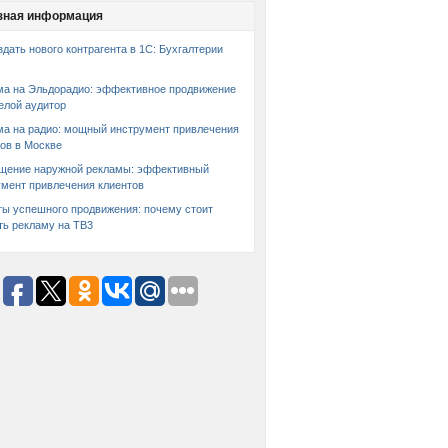
зная информация
здать нового контрагента в 1С: Бухгалтерии
ма на Эльдорадио: эффективное продвижение
елой аудитор
ма на радио: мощный инструмент привлечения
ов в Москве
щение наружной рекламы: эффективный
умент привлечения клиентов
ты успешного продвижения: почему стоит
ть рекламу на ТВ3