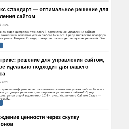
кс Стандарт — оптимальное решение для
ления сайтом
й 2024
нном мире цифровых технологий, эффективное управление сайтом
я важнейшим аспектом успеха любого бизнеса. Среди множества платформ,
на рынке, Битрикс Стандарт выделяется как одно из лучших решений. Эта
трикс: решение для управления сайтом,
ое идеально подходит для вашего
са
й 2024
нтернет-платформа является ключевым элементом успеха любого бизнеса.
ть подходящее решение для создания и управления сайтом? Среди
 доступных опций выделяется 1С-Битрикс: Управление Сайтом Старт —
торый...
ждение ценности через скупку
фонов