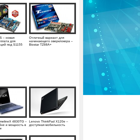
 – новая
Отличный вариант для
 плата для
начинающего оверклокера –
нций под S1155
Biostar TZ68A+
TimelineX 4830TG –
Lenovo ThinkPad X120e –
йне и мощность в
доступная мобильность
и