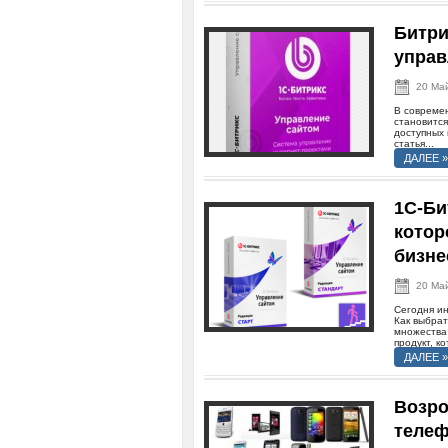
Битри
управ
20 Ма
В совреме
становитс
доступных 
статья...
ДАЛЕЕ »
1С-Би
котор
бизне
20 Ма
Сегодня и
Как выбра
множества
продукт, ко
ДАЛЕЕ »
Возро
теле