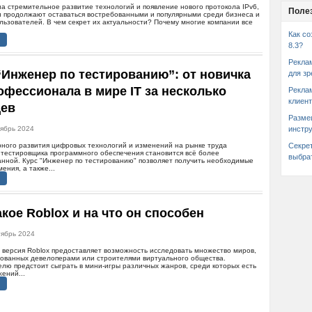
а стремительное развитие технологий и появление нового протокола IPv6,
Поле
си продолжают оставаться востребованными и популярными среди бизнеса и
льзователей. В чем секрет их актуальности? Почему многие компании все
Как со
8.3?
Рекла
“Инженер по тестированию”: от новичка
для зр
офессионала в мире IT за несколько
Рекла
клиент
цев
Разме
тябрь 2024
инстр
рного развития цифровых технологий и изменений на рынке труда
Секре
 тестировщика программного обеспечения становится всё более
выбра
анной. Курс "Инженер по тестированию" позволяет получить необходимые
мения, а также...
акое Roblox и на что он способен
тябрь 2024
 версия Roblox предоставляет возможность исследовать множество миров,
рованных девелоперами или строителями виртуального общества.
лю предстоит сыграть в мини-игры различных жанров, среди которых есть
жений...