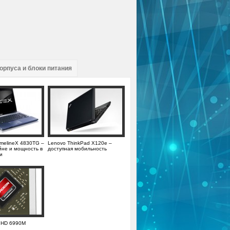
орпуса и блоки питания
TimelineX 4830TG –
Lenovo ThinkPad X120e –
йне и мощность в
доступная мобильность
и
 HD 6990M