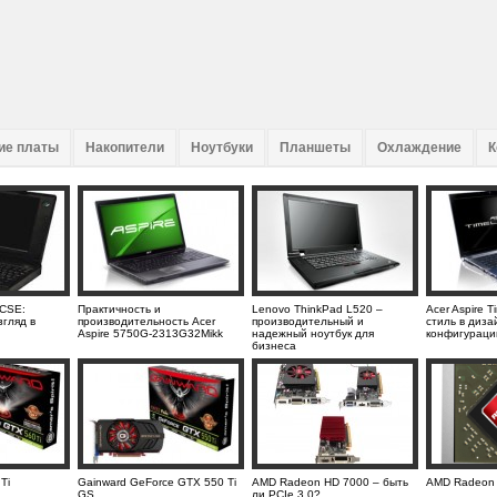
ие платы
Накопители
Ноутбуки
Планшеты
Охлаждение
К
0CSE:
Практичность и
Lenovo ThinkPad L520 –
Acer Aspire 
гляд в
производительность Acer
производительный и
стиль в диза
Aspire 5750G-2313G32Mikk
надежный ноутбук для
конфигураци
бизнеса
Ti
Gainward GeForce GTX 550 Ti
AMD Radeon HD 7000 – быть
AMD Radeon
GS
ли PCIe 3.0?