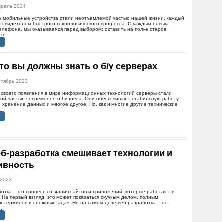
враль 2024
де мобильные устройства стали неотъемлемой частью нашей жизни, каждый
л свидетелем быстрого технологического прогресса. С каждым новым
елефона, мы оказываемся перед выбором: оставить на полке старое
в...
что вы должны знать о б/у серверах
нтябрь 2023
 своего появления в мире информационных технологий серверы стали
ой частью современного бизнеса. Они обеспечивают стабильную работу
, хранение данных и многое другое. Но, как и многие другие технические
...
еб-разработка смешивает технологии и
ивность
 2023
отка - это процесс создания сайтов и приложений, которые работают в
 На первый взгляд, это может показаться скучным делом, полным
х терминов и сложных задач. Но на самом деле веб-разработка - это
..