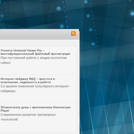
Утилита Universal Viewer Pro –
многофункциональный файловый просмотрщик
При постоянной работе с медиа-контентом
самых
Интернет-пейджер R&Q – простота в
исполнении, надежность в работе
Со времен появления популярного интернет-
пейджера
3D-кинотеатр дома с приложением Stereoscopic
Player
Современное развитие трехмерных
технологий