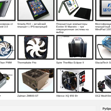
 новинка от
Smartq R10 – китайский
Планшетные компьютеры
Многофункц
oid 3.0
планшет с IPS-матрицей
Evolve III Maestro – три
планшетный 
операционные системы на
WindPad 10
выбор
Titan PWM
Thermaltake Frio
Spire TherMax Eclipse II
GlacialTech S
+
Zalman ZM600-ST
Xilence XQ 850 Вт
OCZ ModXStr
Рубр