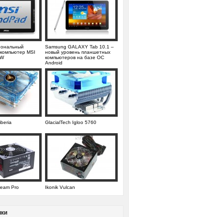
иональный
Samsung GALAXY Tab 10.1 –
компьютер MSI
новый уровень планшетных
0W
компьютеров на базе ОС
Android
iberia
GlacialTech Igloo 5760
eam Pro
Ikonik Vulcan
ики