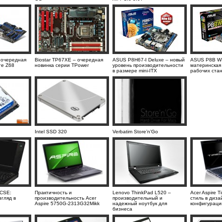
 очередная
Biostar TP67XE – очередная
ASUS P8H67-I Deluxe – новый
ASUS P8B WS
те Z68
новинка серии TPower
уровень производительности
материнская
в размере mini-ITX
рабочих ста
Intel SSD 320
Verbatim Store’n’Go
0CSE:
Практичность и
Lenovo ThinkPad L520 –
Acer Aspire 
гляд в
производительность Acer
производительный и
стиль в диза
Aspire 5750G-2313G32Mikk
надежный ноутбук для
конфигураци
бизнеса