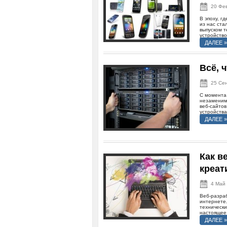
20 Фе
В эпоху, г
из нас ста
выпуском т
устройство 
ДАЛЕЕ »
Всё, 
25 Се
С момента
незаменим
веб-сайтов
устройства,
ДАЛЕЕ »
Как в
креат
4 Май
Веб-разраб
интернете.
технически
настоящее.
ДАЛЕЕ »